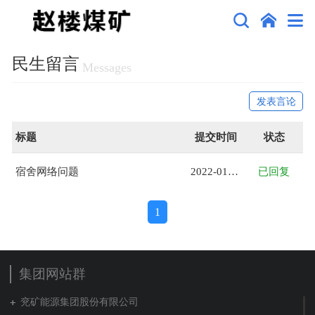
民生留言
Messages
发表言论
标题
提交时间
状态
宿舍网络问题
2022-01-15
已回复
1
集团网站群
兖矿能源集团股份有限公司