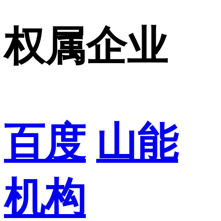
权属企业
百度
山能
机构