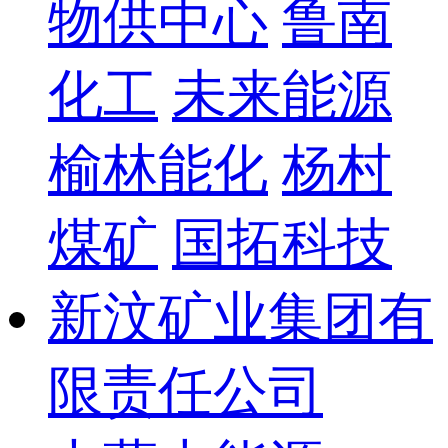
物供中心
鲁南
化工
未来能源
榆林能化
杨村
煤矿
国拓科技
新汶矿业集团有
限责任公司