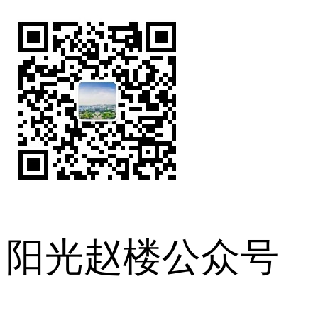
阳光赵楼公众号