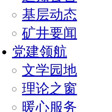
基层动态
矿井要闻
党建领航
文学园地
理论之窗
暖心服务