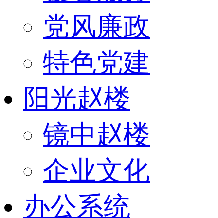
党风廉政
特色党建
阳光赵楼
镜中赵楼
企业文化
办公系统