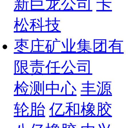
新巨龙公司
卡
松科技
枣庄矿业集团有
限责任公司
检测中心
丰源
轮胎
亿和橡胶